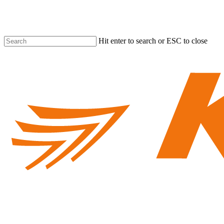
Skip
to
main
content
Hit enter to search or ESC to close
Close
Search