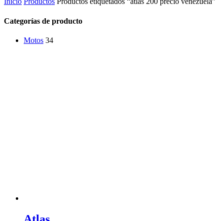
Inicio
Productos
Productos etiquetados “atlas 200 precio venezuela”
Categorías de producto
Motos
34
Atlas