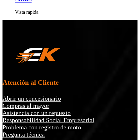
Este
producto
tiene
múltiples
variantes.
Las
opciones
se
pueden
elegir
en
la
página
Atención al Cliente
de
producto
Abrir un concesionario
Compras al mayor
Asistencia con un repuesto
Responsabilidad Social Empresarial
Problema con registro de moto
Pregunta técnica