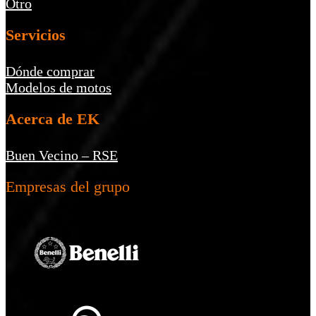
Otro
Servicios
Dónde comprar
Modelos de motos
Acerca de EK
Buen Vecino – RSE
Empresas del grupo