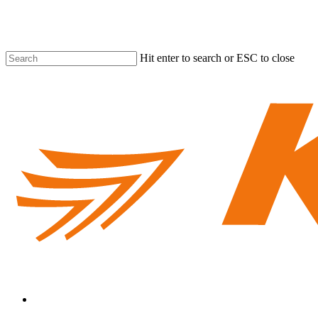
Skip
to
main
content
Hit enter to search or ESC to close
Close
Search