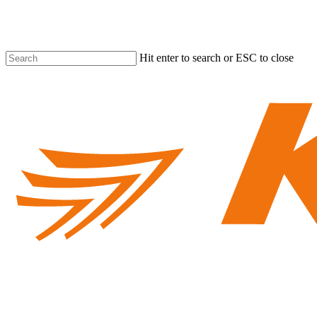
Skip
to
main
content
Hit enter to search or ESC to close
Close
Search