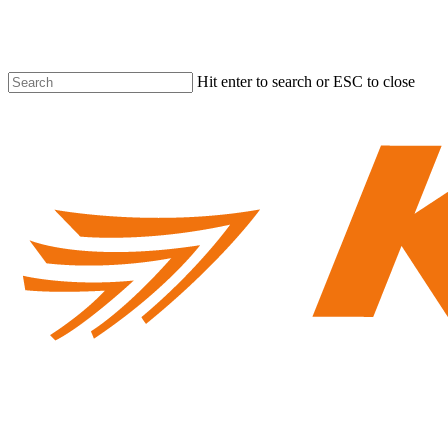
Skip
to
main
content
Hit enter to search or ESC to close
Close
Search