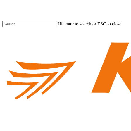
Skip
to
main
content
Hit enter to search or ESC to close
Close
Search