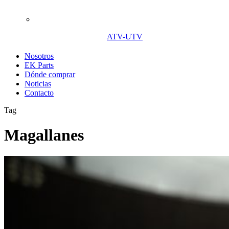
ATV-UTV
Nosotros
EK Parts
Dónde comprar
Noticias
Contacto
Tag
Magallanes
Empire
Keeway
es
la
moto
oficial
de
la