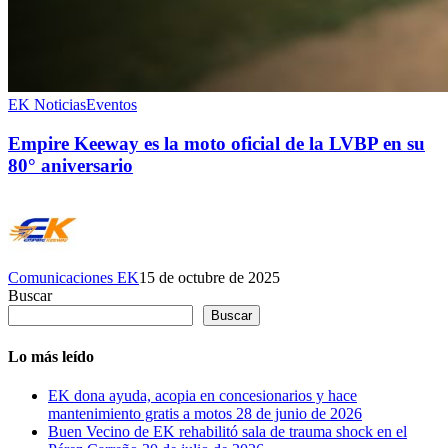
EK Noticias
Eventos
Empire Keeway es la moto oficial de la LVBP en su
80° aniversario
Comunicaciones EK
15 de octubre de 2025
Buscar
Buscar
Lo más leído
EK dona ayuda, acopia en concesionarios y hace
mantenimiento gratis a motos
28 de junio de 2026
Buen Vecino de EK rehabilitó sala de trauma shock en el