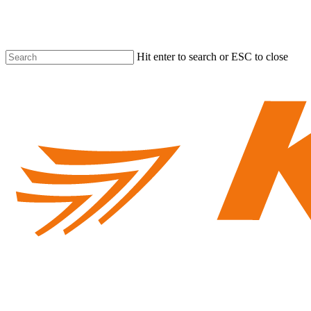
Skip
to
main
content
Hit enter to search or ESC to close
Close
Search