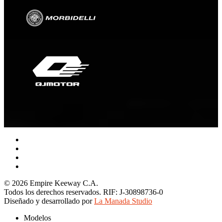
facebook
youtube
instagram
tiktok
© 2026 Empire Keeway C.A.
Todos los derechos reservados. RIF: J-30898736-0
Diseñado y desarrollado por
La Manada Studio
Close
Modelos