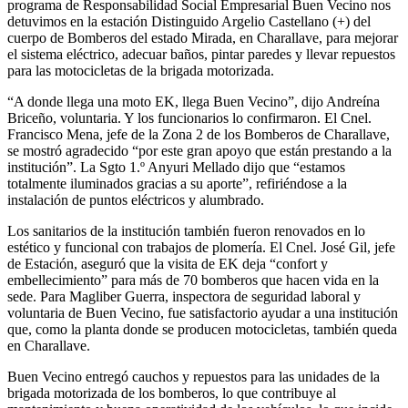
programa de Responsabilidad Social Empresarial Buen Vecino nos
detuvimos en la estación Distinguido Argelio Castellano (+) del
cuerpo de Bomberos del estado Mirada, en Charallave, para mejorar
el sistema eléctrico, adecuar baños, pintar paredes y llevar repuestos
para las motocicletas de la brigada motorizada.
“A donde llega una moto EK, llega Buen Vecino”, dijo Andreína
Briceño, voluntaria. Y los funcionarios lo confirmaron. El Cnel.
Francisco Mena, jefe de la Zona 2 de los Bomberos de Charallave,
se mostró agradecido “por este gran apoyo que están prestando a la
institución”. La Sgto 1.º Anyuri Mellado dijo que “estamos
totalmente iluminados gracias a su aporte”, refiriéndose a la
instalación de puntos eléctricos y alumbrado.
Los sanitarios de la institución también fueron renovados en lo
estético y funcional con trabajos de plomería. El Cnel. José Gil, jefe
de Estación, aseguró que la visita de EK deja “confort y
embellecimiento” para más de 70 bomberos que hacen vida en la
sede. Para Magliber Guerra, inspectora de seguridad laboral y
voluntaria de Buen Vecino, fue satisfactorio ayudar a una institución
que, como la planta donde se producen motocicletas, también queda
en Charallave.
Buen Vecino entregó cauchos y repuestos para las unidades de la
brigada motorizada de los bomberos, lo que contribuye al