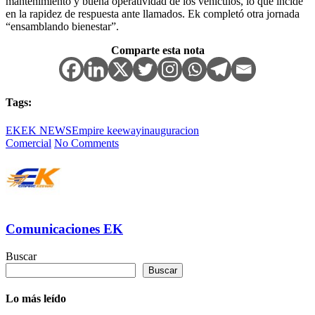
mantenimiento y buena operatividad de los vehículos, lo que incide
en la rapidez de respuesta ante llamados. Ek completó otra jornada
“ensamblando bienestar”.
Comparte esta nota
Tags:
EK
EK NEWS
Empire keeway
inauguracion
Comercial
No Comments
Comunicaciones EK
Buscar
Buscar
Lo más leído