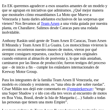
En EK queremos agradecer a esos usuarios amantes de un modelo y
que se agrupan en iniciativas que admiramos. ¿Qué mejor manera
que mostrarles cómo ensamblamos La Moto que Mueve a
Venezuela y hasta darles adelantos exclusivos de las sorpresas que
vienen? Nos llevamos al
Team Arsen
a una visita guiada por nuestra
planta, en Charallave. Salimos desde Caracas para una rodada
inolvidable.
Anthony Raskin unió gente de Team Arsen II Caracas, Team Arsen
II Miranda y Team Arsen II La Guaira. Los motociclistas vivieron la
aventura: recorrieron nuestro museo de motos, vieron por qué
siempre consiguen repuestos, cauchos y lubricantes originales
cuando entraron al almacén de postventa y, lo que más ansiaban,
caminaron por las líneas de producción; fueron testigos del proceso
que – de inicio a fin – cumple los estándares internacionales de
Keeway Motor Group.
Para los integrantes de la familia Team Arsen II Venezuela, ese
modelo es cómodo y resistente, es “una obra de arte sobre ruedas”.
César Millán nos dejó este comentario en
@empirekeeway
: “tengo
una Super Shadow y e ido con ella tres veces al encuentro de motos
en Boa Vista, Brasil, desde la Isla de Margarita (…) Saludo a todas
las personas que tienen una moto Empire”.