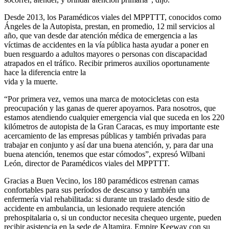
Desde 2013, los Paramédicos viales del MPPTTT, conocidos como
Ángeles de la Autopista, prestan, en promedio, 12 mil servicios al
año, que van desde dar atención médica de emergencia a las
víctimas de accidentes en la vía pública hasta ayudar a poner en
buen resguardo a adultos mayores o personas con discapacidad
atrapados en el tráfico. Recibir primeros auxilios oportunamente
hace la diferencia entre la
vida y la muerte.
“Por primera vez, vemos una marca de motocicletas con esta
preocupación y las ganas de querer apoyarnos. Para nosotros, que
estamos atendiendo cualquier emergencia vial que suceda en los 220
kilómetros de autopista de la Gran Caracas, es muy importante este
acercamiento de las empresas públicas y también privadas para
trabajar en conjunto y así dar una buena atención, y, para dar una
buena atención, tenemos que estar cómodos”, expresó Wilbani
León, director de Paramédicos viales del MPPTTT.
Gracias a Buen Vecino, los 180 paramédicos estrenan camas
confortables para sus períodos de descanso y también una
enfermería vial rehabilitada: si durante un traslado desde sitio de
accidente en ambulancia, un lesionado requiere atención
prehospitalaria o, si un conductor necesita chequeo urgente, pueden
recibir asistencia en la sede de Altamira. Empire Keeway con su