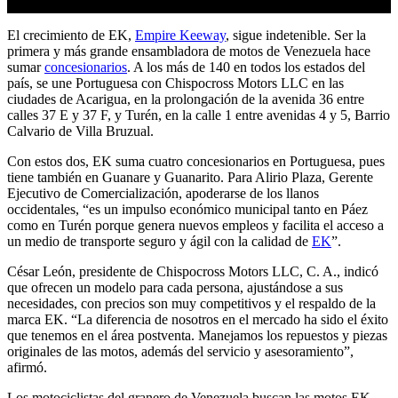
El crecimiento de EK,
Empire Keeway
, sigue indetenible. Ser la
primera y más grande ensambladora de motos de Venezuela hace
sumar
concesionarios
. A los más de 140 en todos los estados del
país, se une Portuguesa con Chispocross Motors LLC en las
ciudades de Acarigua, en la prolongación de la avenida 36 entre
calles 37 E y 37 F, y Turén, en la calle 1 entre avenidas 4 y 5, Barrio
Calvario de Villa Bruzual.
Con estos dos, EK suma cuatro concesionarios en Portuguesa, pues
tiene también en Guanare y Guanarito. Para Alirio Plaza, Gerente
Ejecutivo de Comercialización, apoderarse de los llanos
occidentales, “es un impulso económico municipal tanto en Páez
como en Turén porque genera nuevos empleos y facilita el acceso a
un medio de transporte seguro y ágil con la calidad de
EK
”.
César León, presidente de Chispocross Motors LLC, C. A., indicó
que ofrecen un modelo para cada persona, ajustándose a sus
necesidades, con precios son muy competitivos y el respaldo de la
marca EK. “La diferencia de nosotros en el mercado ha sido el éxito
que tenemos en el área postventa. Manejamos los repuestos y piezas
originales de las motos, además del servicio y asesoramiento”,
afirmó.
Los motociclistas del granero de Venezuela buscan las motos EK